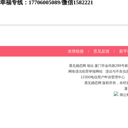
幸福专线：17706005089/微信1582221
友情链接
/
意见反馈
/
新手
遇见婚恋网 地址:厦门市金尚路289号新闻
网络违法犯罪举报网站
违法与不良信
12300电信用户申诉受理中心
遇见婚恋网 版权所有，未
厦
闽公网